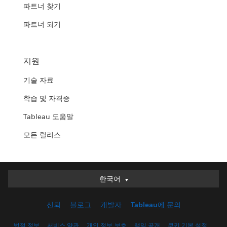
파트너 찾기
파트너 되기
지원
기술 자료
학습 및 자격증
Tableau 도움말
모든 릴리스
한국어
한국어
Deutsch
신뢰
블로그
개발자
Tableau에 문의
English (UK)
English (US)
법적 정보
서비스 약관
개인 정보 보호
책임 공개
쿠키 기본 설정