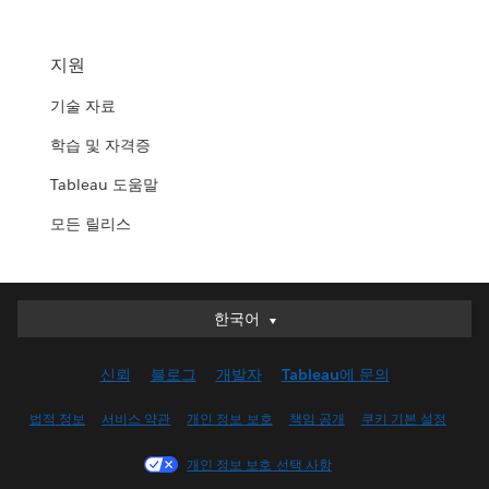
지원
기술 자료
학습 및 자격증
Tableau 도움말
모든 릴리스
한국어
한국어
Deutsch
신뢰
블로그
개발자
Tableau에 문의
English (UK)
English (US)
법적 정보
서비스 약관
개인 정보 보호
책임 공개
쿠키 기본 설정
Español
개인 정보 보호 선택 사항
Français (Canada)