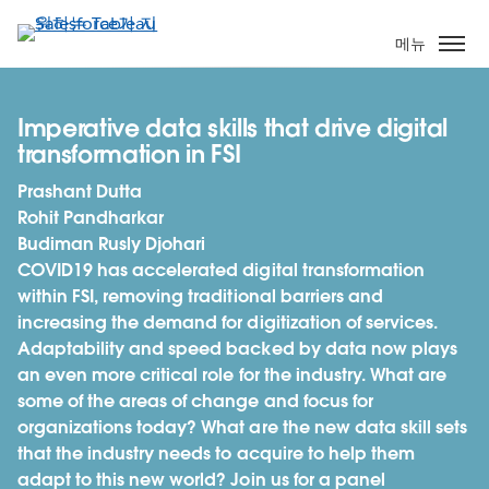
주
요
메뉴
콘
텐
츠
Imperative data skills that drive digital
로
transformation in FSI
건
Prashant Dutta
너
Rohit Pandharkar
뛰
Budiman Rusly Djohari
기
COVID19 has accelerated digital transformation
within FSI, removing traditional barriers and
increasing the demand for digitization of services.
Adaptability and speed backed by data now plays
an even more critical role for the industry. What are
some of the areas of change and focus for
organizations today? What are the new data skill sets
that the industry needs to acquire to help them
adapt to this new world? Join us for a panel