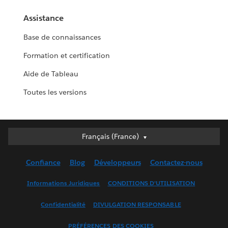
Assistance
Base de connaissances
Formation et certification
Aide de Tableau
Toutes les versions
Français (France)
Français (France)
Deutsch
Confiance
Blog
Développeurs
Contactez-nous
English (UK)
English (US)
Informations Juridiques
CONDITIONS D'UTILISATION
Español
Confidentialité
DIVULGATION RESPONSABLE
Français (Canada)
Italiano
PRÉFÉRENCES DES COOKIES