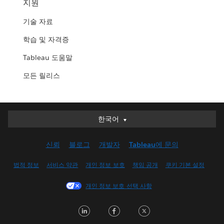
지원
기술 자료
학습 및 자격증
Tableau 도움말
모든 릴리스
한국어
한국어
Deutsch
신뢰
블로그
개발자
Tableau에 문의
English (UK)
English (US)
법적 정보
서비스 약관
개인 정보 보호
책임 공개
쿠키 기본 설정
Español
개인 정보 보호 선택 사항
Français (Canada)
Français (France)
LinkedIn
Facebook
Twitter
Italiano