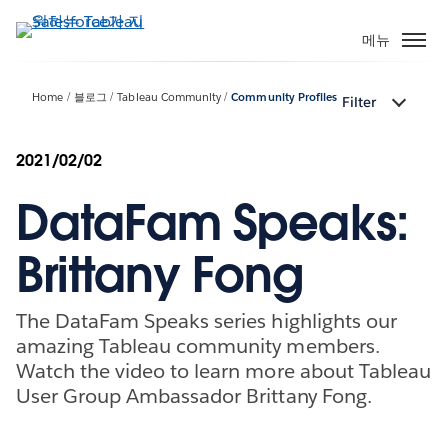
주
요
메뉴
콘
텐
Home
블로그
Tableau Community
Community Profiles
Filter
츠
로
건
2021/02/02
너
DataFam Speaks:
뛰
기
Brittany Fong
The DataFam Speaks series highlights our
amazing Tableau community members.
Watch the video to learn more about Tableau
User Group Ambassador Brittany Fong.