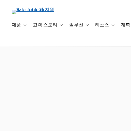
주
요
콘
텐
제품
고객 스토리
솔루션
리소스
계획
Toggle sub-navigation for 제품
Toggle sub-navigation for 고객 스토리
Toggle sub-navigation f
Toggle su
츠
로
건
너
뛰
기