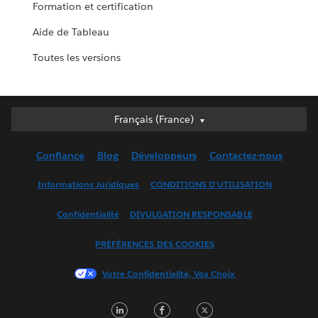
Formation et certification
Aide de Tableau
Toutes les versions
Français (France)
Français (France)
Deutsch
Confiance
Blog
Développeurs
Contactez-nous
English (UK)
English (US)
Informations Juridiques
CONDITIONS D'UTILISATION
Español
Confidentialité
DIVULGATION RESPONSABLE
Français (Canada)
Italiano
PRÉFÉRENCES DES COOKIES
日本語
Votre Confidentialité, Vos Choix
한국어
Nederlands
LinkedIn
Facebook
Twitter
Português