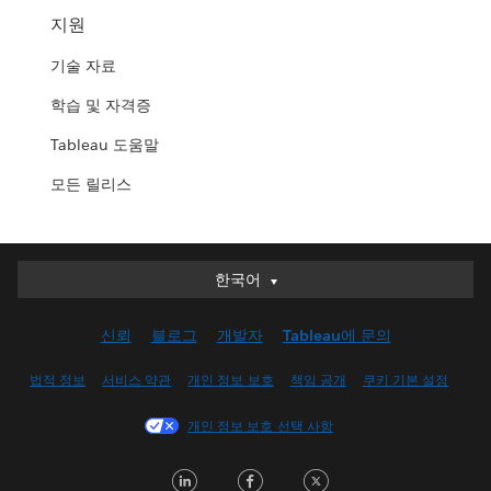
지원
기술 자료
학습 및 자격증
Tableau 도움말
모든 릴리스
한국어
한국어
Deutsch
신뢰
블로그
개발자
Tableau에 문의
English (UK)
English (US)
법적 정보
서비스 약관
개인 정보 보호
책임 공개
쿠키 기본 설정
Español
개인 정보 보호 선택 사항
Français (Canada)
Français (France)
LinkedIn
Facebook
Twitter