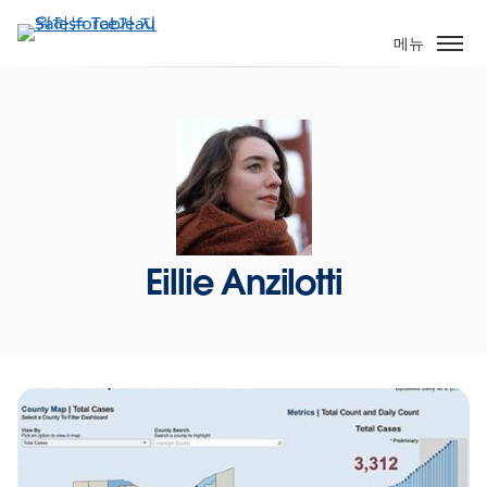
주
요
메뉴
콘
텐
츠
로
건
너
뛰
기
Eillie Anzilotti