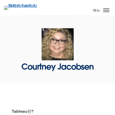
주
요
메뉴
콘
텐
츠
로
건
너
뛰
기
Courtney Jacobsen
Tableau란?