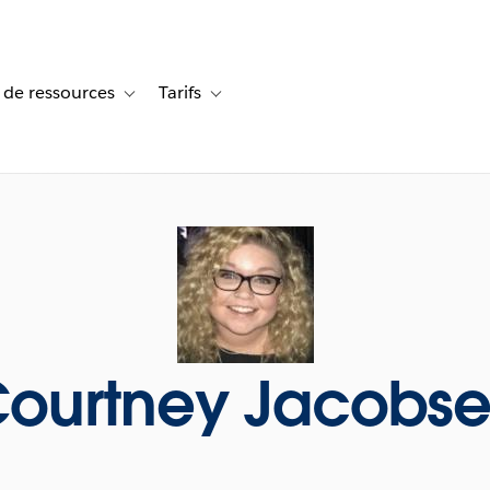
 de ressources
Tarifs
s de cas
vigation for Solutions
Toggle sub-navigation for Centre de ressources
Toggle sub-navigation for Tarifs
ourtney Jacobs