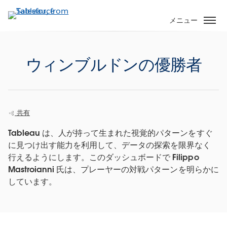
メ
イ
メニュー
ン
コ
ン
ウィンブルドンの優勝者
テ
ン
ツ
に
共有
移
動
Tableau は、人が持って生まれた視覚的パターンをすぐ
に見つけ出す能力を利用して、データの探索を限界なく
行えるようにします。このダッシュボードで Filippo
Mastroianni 氏は、プレーヤーの対戦パターンを明らかに
しています。