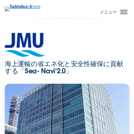
メ
イ
メニュー
ン
コ
ン
テ
ン
ツ
に
海上運輸の省エネ化と安全性確保に貢献
移
する「Sea- Navi®2.0」
動