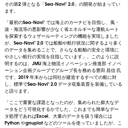
その第2 弾となる「Sea-Navi® 2.0」の開発が始まってい
ます。
「最初のSea-Navi® では海上のカーナビを目指し、風・
波・海流等の悪影響が少なく省エネルギーな運航ルート
を探索するウェザールーティングの機能を実現しました
が、Sea-Navi® 2.0 では船舶や航行状況に関するより多く
のデータを集めることで、さらなる船舶の安全と環境に
やさしい航行の実現を目指しています」。このように説
明するのは、JMU 海上物流イノベーション推進部 イノベ
ーション企画グループでグループ長を務める豊田 昌信 氏
です。2019 年末からは同社が建造するすべての船に対
し、標準でSea-Navi® 2.0 データ収集装置を装備している
と語ります。
「ここで重要な課題となったのが、集められた膨大なデ
ータをどう可視化するかでした。これまでも簡単なデー
タ処理であればExcel、大量のデータを扱う場合には
Python やgnuplot などのツールを使っていましたが、こ