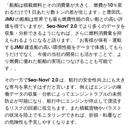
「船舶は積載燃料とその消費量が大きく、燃費が10％変
わるだけで1 日あたり数トンの差が生じます」と豊田氏。
JMU の船舶は世界でも最も燃費性能の良い船との高い評
価を得ていますが、Sea-Navi® 2.0 でより多くのデータを
収集・分析できるようになれば、さらに燃料消費量を抑
えられるようになると語ります。「お客様が保有・運航
するJMU 建造船の高い環境性能をデータで体感してもら
うだけでなく、今後の当社の開発にも活かすことで、よ
り燃費に優れた船舶の実現につなげることも可能で
す」。
その一方でSea-Navi® 2.0 は、航行の安全性向上にも大き
な寄与を果たすはずだと言います。例えばエンジンの稼
働データの収集・分析によってエンジントラブルの未然
防止が可能になり、航行中にエンジンが停止して漂流す
るリスクの回避に役立ちます。また積載貨物やバラスト
の状況を陸上でモニタリングできれば、折損・転覆など
の危険性も予見しやすくなります。