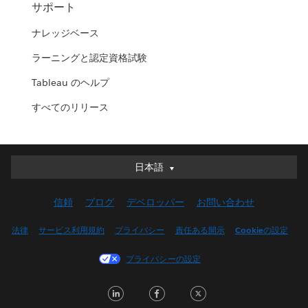
サポート
ナレッジベース
ラーニングと認定資格試験
Tableau のヘルプ
すべてのリリース
日本語
日本語
Deutsch
信頼
ブログ
デベロッパー
お問い合わせ
English (UK)
English (US)
法律
サービス利用規約
プライバシー
責任ある開示
Cookieの設定
Español
プライバシーの設定
Français (Canada)
Français (France)
LinkedIn
Facebook
Twitter
Italiano