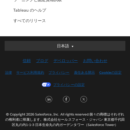
Tableau のヘルプ
すべてのリリース
日本語
日本語
Deutsch
信頼
ブログ
デベロッパー
お問い合わせ
English (UK)
English (US)
法律
サービス利用規約
プライバシー
責任ある開示
Cookieの設定
Español
プライバシーの設定
Français (Canada)
Français (France)
LinkedIn
Facebook
Twitter
Italiano
한국어
© Copyright 2026 Salesforce, Inc. All rights reserved.個々の商標はそれぞれ
Nederlands
の権利者に帰属します。株式会社セールスフォース・ジャパン 東京都千代田
区丸の内1-1-3 日本生命丸の内ガーデンタワー（Salesforce Tower）
Português