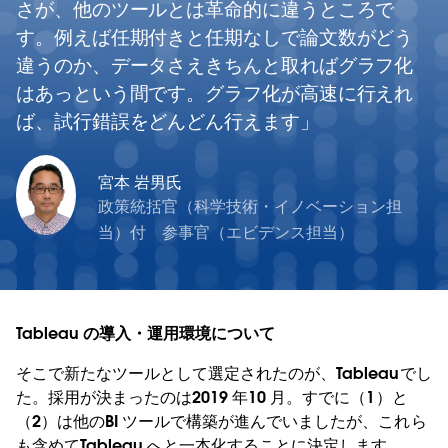
さが、他のツールとは革命的に違うところで
す。例えば任期付きと任期なしで論文数がどう
違うのか、データさえきちんと取ればグラフ化
はあっという間です。グラフ化が高速に行えれ
ば、試行錯誤をどんどん行えます
宮本 岩男氏
政策統括官（科学技術・イノベーション担
当）付 参事官（エビデンス担当）
Tableau の導入・運用環境について
そこで新たなツールとして選定されたのが、Tableauでし
た。採用が決まったのは2019 年10 月。すでに（1）と
（2）は他のBI ツールで構築が進んでいましたが、これら
も含めてTableau へと一本化することに決定します。