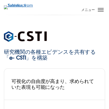
メ
イ
メニュー
ン
コ
ン
テ
ン
ツ
に
研究機関の各種エビデンスを共有する
移
「e- CSTI」を構築
動
可視化の自由度が高まり、求められて
いた表現も可能になった