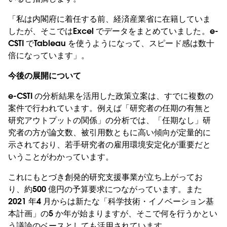
「私は内閣府に着任する前、経済産業省に在籍していま
したが、そこではExcel でデータをまとめていました。e-
CSTI でTableau を使うようになって、スピード感は数十
倍になっています」。
今後の展開について
e-CSTI の分析結果を活用した政策立案は、すでに複数の
案件で行われています。例えば「研究者の任期の有無と
研究アウトプットの関係」の分析では、「任期なし」研
究者の方が論文数、被引用数ともに高い傾向が定量的に
示されており、若手研究者の雇用環境安定化が重要だと
いうことがわかっています。
これにもとづき創発的研究支援事業が立ち上がってお
り、約500 億円の予算要求につながっています。また
2021 年4 月からは新たな「科学技術・イノベーション基
本計画」の5 か年が始まりますが、そこで何を行うかとい
う議論のベースとしても活用されています。