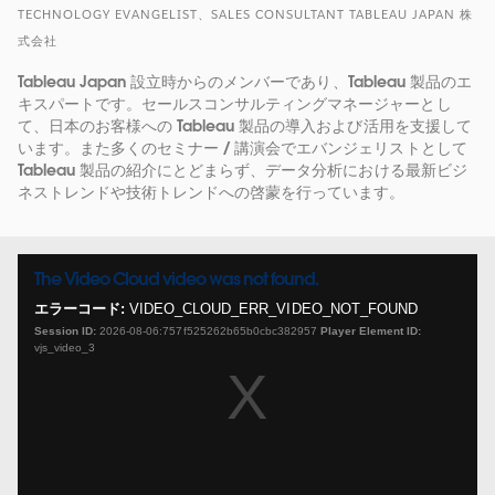
TECHNOLOGY EVANGELIST、SALES CONSULTANT TABLEAU JAPAN 株
式会社
Tableau Japan 設立時からのメンバーであり、Tableau 製品のエ
キスパートです。セールスコンサルティングマネージャーとし
て、日本のお客様への Tableau 製品の導入および活用を支援して
います。また多くのセミナー / 講演会でエバンジェリストとして
Tableau 製品の紹介にとどまらず、データ分析における最新ビジ
ネストレンドや技術トレンドへの啓蒙を行っています。
The Video Cloud video was not found.
This
is
エラーコード:
VIDEO_CLOUD_ERR_VIDEO_NOT_FOUND
a
Session ID:
2026-08-06:757f525262b65b0cbc382957
Player Element ID:
modal
vjs_video_3
window.