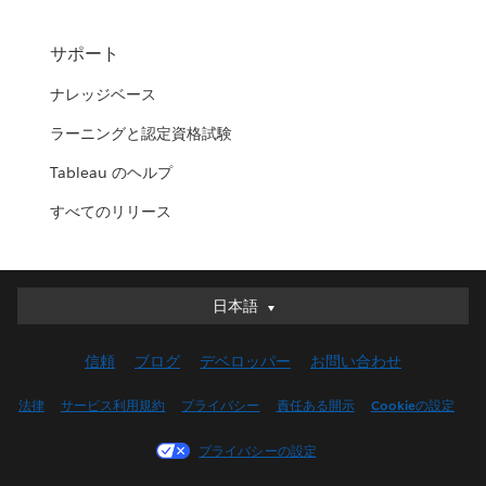
サポート
ナレッジベース
ラーニングと認定資格試験
Tableau のヘルプ
すべてのリリース
日本語
日本語
Deutsch
信頼
ブログ
デベロッパー
お問い合わせ
English (UK)
English (US)
法律
サービス利用規約
プライバシー
責任ある開示
Cookieの設定
Español
プライバシーの設定
Français (Canada)
Français (France)