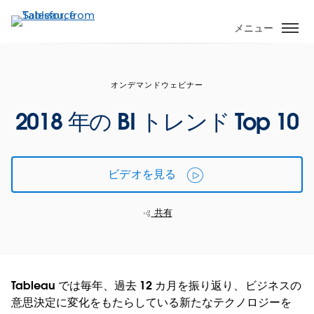
メ
イ
メニュー
ン
コ
ン
オンデマンドウェビナー
テ
ン
2018 年の BI トレンド Top 10
ツ
に
移
ビデオを見る
動
共有
Tableau では毎年、過去 12 カ月を振り返り、ビジネスの
意思決定に変化をもたらしている新たなテクノロジーを