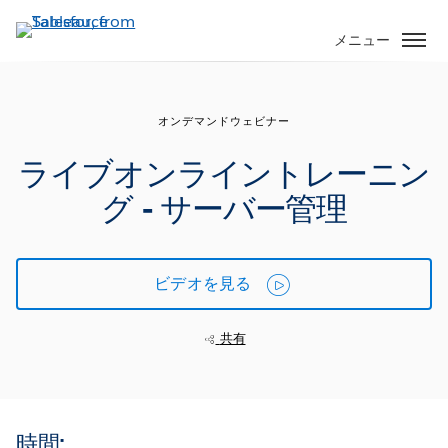
メ
イ
メニュー
ン
コ
ン
オンデマンドウェビナー
テ
ン
ライブオンライントレーニン
ツ
グ - サーバー管理
に
移
動
ビデオを見る
共有
時間: