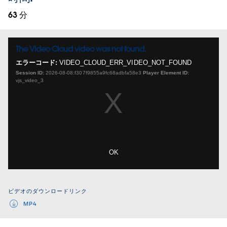
63 分
The Video Cloud video was not found.
This
is
エラーコード:
VIDEO_CLOUD_ERR_VIDEO_NOT_FOUND
a
Session ID:
2026-08-08:f307f9855a9fc68adbfa58e3
Player Element ID:
modal
vjs_video_3
window.
OK
ビデオのダウンロードリンク
MP4