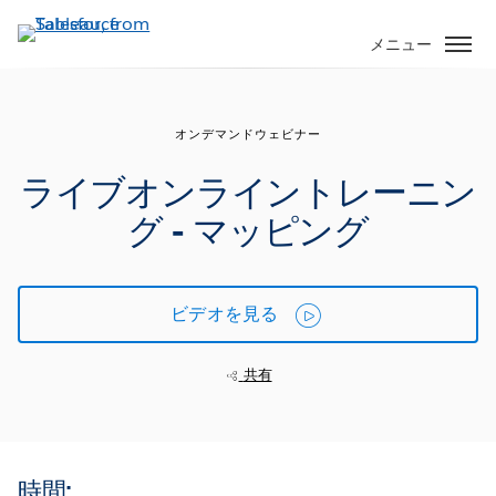
メ
イ
メニュー
ン
コ
ン
オンデマンドウェビナー
テ
ン
ライブオンライントレーニン
ツ
グ - マッピング
に
移
動
ビデオを見る
共有
時間: