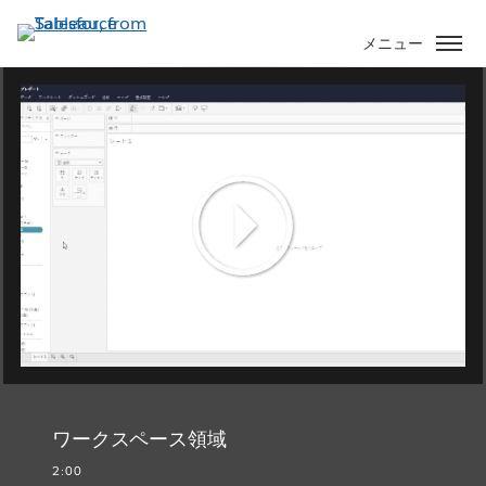
メ
イ
メニュー
ン
コ
ン
テ
ン
ツ
に
移
Play
動
Video
ワークスペース領域
2:00