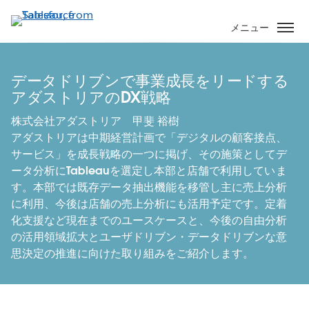
メ
イ
メニュー
ン
コ
ン
データドリブンで事業成長をリードする
テ
アダストリアのDX戦略
ン
株式会社アダストリア 甲斐 裕樹
ツ
アダストリアは中期経営計画で「デジタルの顧客接点、
に
サービス」を成長戦略の一つに掲げ、その施策としてデ
移
ータ分析にTableauを選定し本部と店舗で利用していま
動
す。本部では既存データ抽出機能を移管し主に売上分析
に利用、今後は店舗の売上分析にも活用予定です。定着
化支援など現在までのユースケースと、今後の自由分析
の活用領域拡大とユーザドリブン・データドリブンな意
思決定の推進に向けた取り組みをご紹介します。