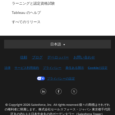
ラーニングと認定資格試験
Tableau のヘルプ
すべてのリリース
日本語
日本語
Deutsch
信頼
ブログ
デベロッパー
お問い合わせ
English (UK)
English (US)
法律
サービス利用規約
プライバシー
責任ある開示
Cookieの設定
Español
プライバシーの設定
Français (Canada)
Français (France)
LinkedIn
Facebook
Twitter
Italiano
한국어
© Copyright 2026 Salesforce, Inc. All rights reserved.個々の商標はそれぞれ
Nederlands
の権利者に帰属します。株式会社セールスフォース・ジャパン 東京都千代田
区丸の内1-1-3 日本生命丸の内ガーデンタワー（Salesforce Tower）