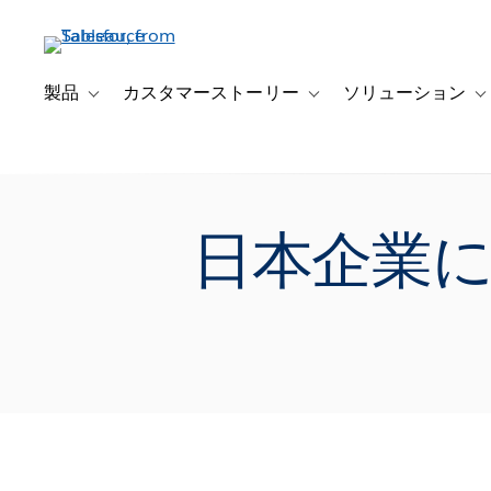
メ
イ
ン
コ
製品
カスタマーストーリー
ソリューション
Toggle sub-navigation for 製品
Toggle sub-navigation
T
ン
テ
ン
ツ
に
日本企業
移
動