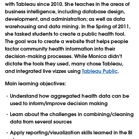
with Tableau since 2010. She teaches in the areas of
business intelligence, including database design,
development, and administration; as well as data
warehousing and data mining. In the Spring of 2011,
she tasked students to create a public health tool.
The goal was to create a website that helps people
factor community health information into their
decision-making processes. While Monica didn't
dictate the tools they used, many chose Tableau,
and integrated live vizzes using
Tableau Public
.
Main learning objectives:
Understand how aggregated health data can be
used to inform/improve decision making
Learn about the challenges in combining/cleaning
data from several sources
Apply reporting/visualization skills learned in the BI