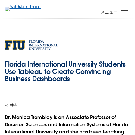
メ
イ
メニュー
ン
コ
ン
テ
ン
ツ
に
Florida International University Students
移
Use Tableau to Create Convincing
動
Business Dashboards
共有
Dr. Monica Tremblay is an Associate Professor of
Decision Sciences and Information Systems at Florida
International University and she has been teaching