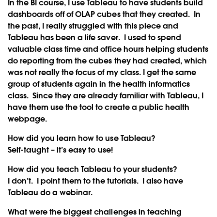
In the BI course, I use Tableau to have students build
dashboards off of OLAP cubes that they created. In
the past, I really struggled with this piece and
Tableau has been a life saver. I used to spend
valuable class time and office hours helping students
do reporting from the cubes they had created, which
was not really the focus of my class. I get the same
group of students again in the health informatics
class. Since they are already familiar with Tableau, I
have them use the tool to create a public health
webpage.
How did you learn how to use Tableau?
Self-taught – it’s easy to use!
How did you teach Tableau to your students?
I don’t. I point them to the tutorials. I also have
Tableau do a webinar.
What were the biggest challenges in teaching