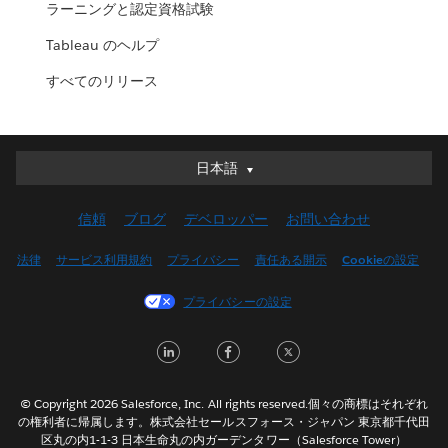
ラーニングと認定資格試験
Tableau のヘルプ
すべてのリリース
日本語
日本語
Deutsch
信頼
ブログ
デベロッパー
お問い合わせ
English (UK)
English (US)
法律
サービス利用規約
プライバシー
責任ある開示
Cookieの設定
Español
プライバシーの設定
Français (Canada)
Français (France)
LinkedIn
Facebook
Twitter
Italiano
한국어
© Copyright 2026 Salesforce, Inc. All rights reserved.個々の商標はそれぞれ
Nederlands
の権利者に帰属します。株式会社セールスフォース・ジャパン 東京都千代田
区丸の内1-1-3 日本生命丸の内ガーデンタワー（Salesforce Tower）
Português