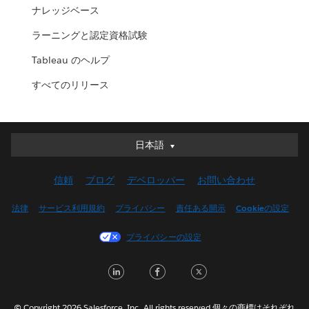
ナレッジベース
ラーニングと認定資格試験
Tableau のヘルプ
すべてのリリース
日本語
日本語
Deutsch
信頼
ブログ
デベロッパー
お問い合わせ
English (UK)
English (US)
法律
サービス利用規約
プライバシー
責任ある開示
Cookieの設定
Español
プライバシーの設定
Français (Canada)
Français (France)
LinkedIn
Facebook
Twitter
Italiano
한국어
© Copyright 2026 Salesforce, Inc. All rights reserved.個々の商標はそれぞれ