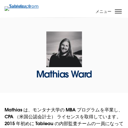
メ
イ
メニュー
ン
コ
ン
テ
ン
ツ
に
移
Mathias Ward
動
Mathias は、モンタナ大学の MBA プログラムを卒業し、
CPA （米国公認会計士） ライセンスを取得しています。
2015 年初めに Tableau の内部監査チームの一員になって