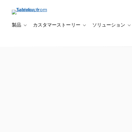
メ
イ
ン
コ
製品
カスタマーストーリー
ソリューション
Toggle sub-navigation for 製品
Toggle sub-navigation
T
ン
テ
ン
ツ
に
移
動