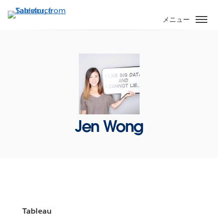
メ
イ
メニュー
ン
コ
ン
テ
ン
ツ
に
移
Jen Wong
動
Tableau