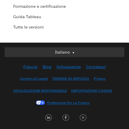
Formazione e certificazione
Guida Tableau
Tutte le versioni
Italiano
Italiano
Deutsch
Fiducia
Blog
Sviluppatore
Contattaci
English (UK)
English (US)
Contenuti Legali
TERMINI DI SERVIZIO
Privacy
Español
DIVULGAZIONE RESPONSABILE
IMPOSTAZIONI COOKIE
Français (Canada)
Français (France)
Preferenze Per La Privacy
日本語
LinkedIn
Facebook
Twitter
한국어
Nederlands