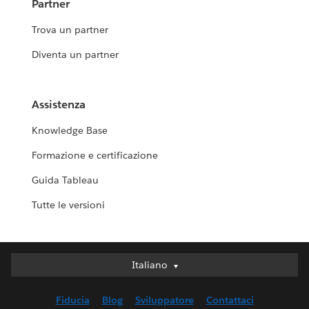
Partner
Trova un partner
Diventa un partner
Assistenza
Knowledge Base
Formazione e certificazione
Guida Tableau
Tutte le versioni
Italiano
Italiano
Deutsch
Fiducia
Blog
Sviluppatore
Contattaci
English (UK)