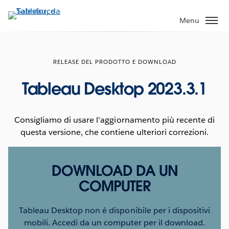
Passa
a
Menu
contenuto
principale
RELEASE DEL PRODOTTO E DOWNLOAD
Tableau Desktop 2023.3.1
Consigliamo di usare l'aggiornamento più recente di
questa versione, che contiene ulteriori correzioni.
DOWNLOAD DA UN
COMPUTER
Tableau Desktop non è disponibile per i dispositivi
mobili. Accedi da un computer per il download.