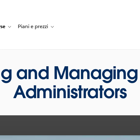
rse
Piani e prezzi
e dei clienti
navigation for Soluzioni
Toggle sub-navigation for Risorse
Toggle sub-navigation for Piani e prezzi
g and Managing 
Administrators