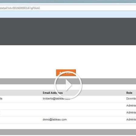
Play
Video