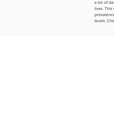
a lot of d
lives. Thi
prevalence
levels. Ch