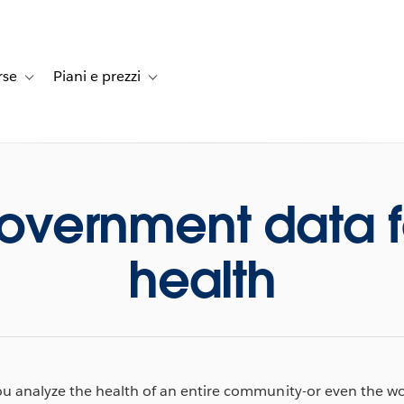
rse
Piani e prezzi
e dei clienti
-navigation for Soluzioni
Toggle sub-navigation for Risorse
Toggle sub-navigation for Piani e prezzi
overnment data f
health
 analyze the health of an entire community-or even the wor