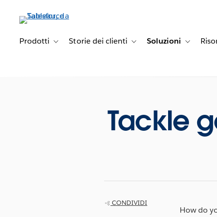
Passa
a
contenuto
principale
Prodotti
Storie dei clienti
Soluzioni
Riso
Toggle sub-navigation for Prodotti
Toggle sub-navigation for Stori
Toggle sub
Tackle g
CONDIVIDI
How do you