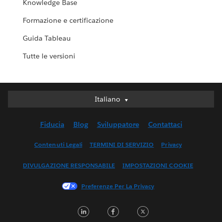
Knowledge Base
Formazione e certificazione
Guida Tableau
Tutte le versioni
Italiano
Italiano
Deutsch
Fiducia
Blog
Sviluppatore
Contattaci
English (UK)
English (US)
Contenuti Legali
TERMINI DI SERVIZIO
Privacy
Español
DIVULGAZIONE RESPONSABILE
IMPOSTAZIONI COOKIE
Français (Canada)
Français (France)
Preferenze Per La Privacy
日本語
LinkedIn
Facebook
Twitter
한국어