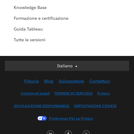
Knowledge Base
Formazione e certificazione
Guida Tableau
Tutte le versioni
Italiano
Italiano
Deutsch
Fiducia
Blog
Sviluppatore
Contattaci
English (UK)
English (US)
Contenuti Legali
TERMINI DI SERVIZIO
Privacy
Español
DIVULGAZIONE RESPONSABILE
IMPOSTAZIONI COOKIE
Français (Canada)
Français (France)
Preferenze Per La Privacy
日本語
LinkedIn
Facebook
Twitter
한국어