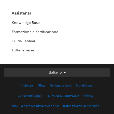
Assistenza
Knowledge Base
Formazione e certificazione
Guida Tableau
Tutte le versioni
Italiano
Italiano
Deutsch
Fiducia
Blog
Sviluppatore
Contattaci
English (UK)
English (US)
Contenuti Legali
TERMINI DI SERVIZIO
Privacy
Español
DIVULGAZIONE RESPONSABILE
IMPOSTAZIONI COOKIE
Français (Canada)