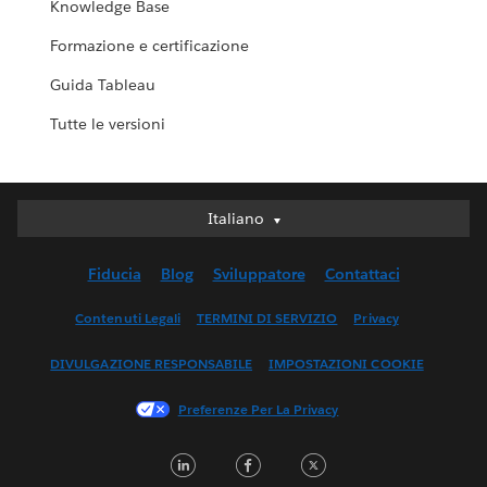
Knowledge Base
Formazione e certificazione
Guida Tableau
Tutte le versioni
Italiano
Italiano
Deutsch
Fiducia
Blog
Sviluppatore
Contattaci
English (UK)
English (US)
Contenuti Legali
TERMINI DI SERVIZIO
Privacy
Español
DIVULGAZIONE RESPONSABILE
IMPOSTAZIONI COOKIE
Français (Canada)
Français (France)
Preferenze Per La Privacy
日本語
LinkedIn
Facebook
Twitter
한국어