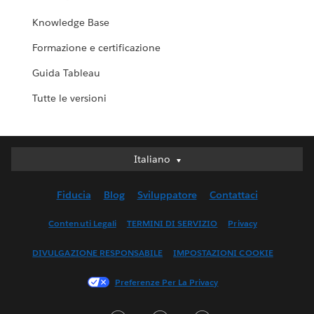
Knowledge Base
Formazione e certificazione
Guida Tableau
Tutte le versioni
Italiano
Italiano
Deutsch
Fiducia
Blog
Sviluppatore
Contattaci
English (UK)
English (US)
Contenuti Legali
TERMINI DI SERVIZIO
Privacy
Español
DIVULGAZIONE RESPONSABILE
IMPOSTAZIONI COOKIE
Français (Canada)
Français (France)
Preferenze Per La Privacy
日本語