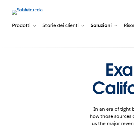
Passa
a
contenuto
principale
Prodotti
Storie dei clienti
Soluzioni
Riso
Toggle sub-navigation for Prodotti
Toggle sub-navigation for Stori
Toggle sub
Exa
Calif
In an era of tigh
how those sources c
us the major revenu