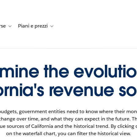
rse
Piani e prezzi
e dei clienti
-navigation for Soluzioni
Toggle sub-navigation for Risorse
Toggle sub-navigation for Piani e prezzi
mine the evolutio
ornia's revenue s
t budgets, government entities need to know where their mon
hange over time, and what they can expect in the future. 
e sources of California and the historical trend. By clickin
on the waterfall chart, you can filter the historical view.