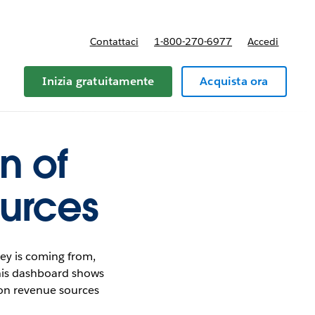
Contattaci
1-800-270-6977
Accedi
Inizia gratuitamente
Acquista ora
n of
ources
ey is coming from,
This dashboard shows
g on revenue sources