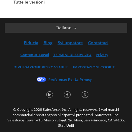
Tutte le versioni
Italiano
Italiano
Deutsch
Fiducia
Blog
Sviluppatore
Contattaci
English (UK)
English (US)
Contenuti Legali
TERMINI DI SERVIZIO
Privacy
Español
DIVULGAZIONE RESPONSABILE
IMPOSTAZIONI COOKIE
Français (Canada)
Français (France)
Preferenze Per La Privacy
日本語
LinkedIn
Facebook
Twitter
한국어
Nederlands
Português
© Copyright 2026 Salesforce, Inc. All rights reserved. I vari marchi
commerciali appartengono ai rispettivi proprietari. Salesforce, Inc.
Svenska
Salesforce Tower, 415 Mission Street, 3rd Floor, San Francisco, CA 94105,
Stati Uniti
ไทย