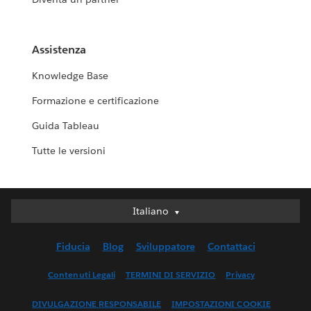
Assistenza
Knowledge Base
Formazione e certificazione
Guida Tableau
Tutte le versioni
Italiano
Italiano
Deutsch
Fiducia
Blog
Sviluppatore
Contattaci
English (UK)
English (US)
Contenuti Legali
TERMINI DI SERVIZIO
Privacy
Español
DIVULGAZIONE RESPONSABILE
IMPOSTAZIONI COOKIE
Français (Canada)