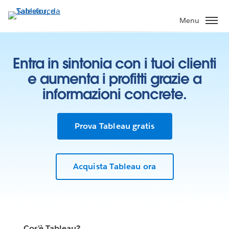
Passa
a
Menu
contenuto
principale
Entra in sintonia con i tuoi clienti
e aumenta i profitti grazie a
informazioni concrete.
Prova Tableau gratis
Acquista Tableau ora
Cos'è Tableau?