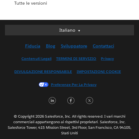
Tutte le versioni
Italiano
Italiano
Deutsch
Fiducia
Blog
Sviluppatore
Contattaci
English (UK)
English (US)
Contenuti Legali
TERMINI DI SERVIZIO
Privacy
Español
DIVULGAZIONE RESPONSABILE
IMPOSTAZIONI COOKIE
Français (Canada)
Français (France)
Preferenze Per La Privacy
日本語
LinkedIn
Facebook
Twitter
한국어
Nederlands
Português
© Copyright 2026 Salesforce, Inc. All rights reserved. I vari marchi
commerciali appartengono ai rispettivi proprietari. Salesforce, Inc.
Svenska
Salesforce Tower, 415 Mission Street, 3rd Floor, San Francisco, CA 94105,
Stati Uniti
ไทย