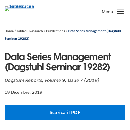
Passa
a
Menu
contenuto
principale
Home
Tableau Research
Publications
Data Series Management (Dagstuhl
Seminar 19282)
Data Series Management
(Dagstuhl Seminar 19282)
Dagstuhl Reports, Volume 9, Issue 7 (2019)
19 Dicembre, 2019
Scarica il PDF