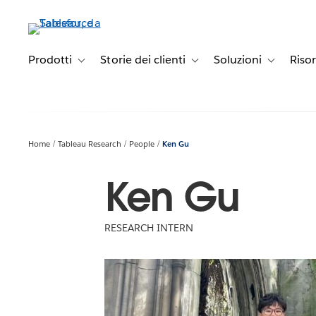
Passa
a
contenuto
principale
Prodotti
Storie dei clienti
Soluzioni
Riso
Toggle sub-navigation for Prodotti
Toggle sub-navigation for Stori
Toggle sub-
Home
Tableau Research
People
Ken Gu
Ken Gu
RESEARCH INTERN