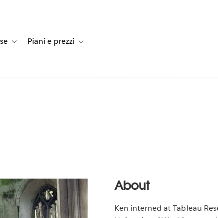
rse
Piani e prezzi
e dei clienti
navigation for Soluzioni
Toggle sub-navigation for Risorse
Toggle sub-navigation for Piani e prezzi
About
Ken interned at Tableau Rese