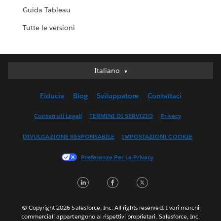
Guida Tableau
Tutte le versioni
Italiano
Italiano
Deutsch
Fiducia
Blog
Sviluppatore
Contattaci
English (UK)
English (US)
Contenuti Legali
TERMINI DI SERVIZIO
Privacy
Español
DIVULGAZIONE RESPONSABILE
IMPOSTAZIONI COOKIE
Français (Canada)
Français (France)
Preferenze Per La Privacy
日本語
LinkedIn
Facebook
Twitter
한국어
Nederlands
Português
© Copyright 2026 Salesforce, Inc. All rights reserved. I vari marchi
commerciali appartengono ai rispettivi proprietari. Salesforce, Inc.