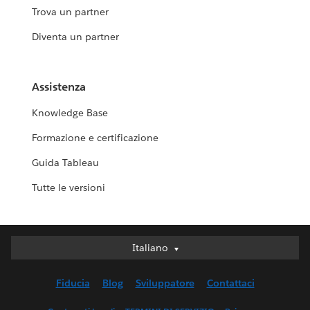
Trova un partner
Diventa un partner
Assistenza
Knowledge Base
Formazione e certificazione
Guida Tableau
Tutte le versioni
Italiano
Italiano
Deutsch
Fiducia
Blog
Sviluppatore
Contattaci
English (UK)
English (US)