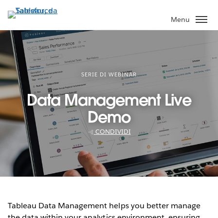
Passa
a
Menu
contenuto
principale
SERIE DI WEBINAR
Data Management Live
Demo
CONDIVIDI
Tableau Data Management helps you better manage
the data within your analytics environment, ensuring