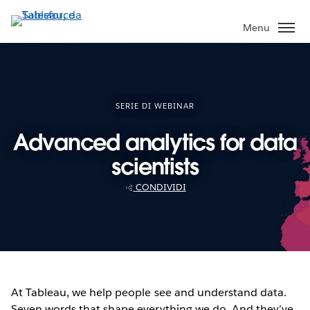
Passa
a
Menu
contenuto
principale
SERIE DI WEBINAR
Advanced analytics for data
scientists
CONDIVIDI
At Tableau, we help people see and understand data.
Seven words that shape everything we do. And they’ve