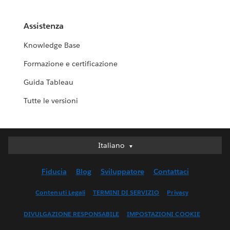
Assistenza
Knowledge Base
Formazione e certificazione
Guida Tableau
Tutte le versioni
Italiano
Italiano
Deutsch
Fiducia
Blog
Sviluppatore
Contattaci
English (UK)
English (US)
Contenuti Legali
TERMINI DI SERVIZIO
Privacy
Español
DIVULGAZIONE RESPONSABILE
IMPOSTAZIONI COOKIE
Français (Canada)