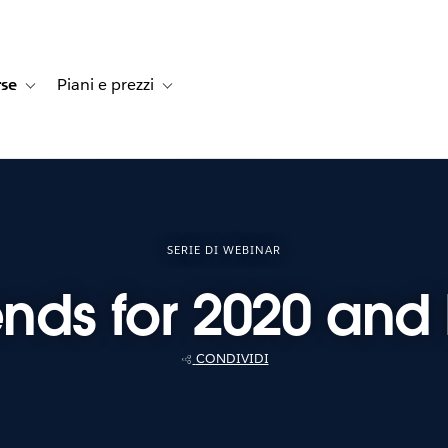
rse
Piani e prezzi
e dei clienti
navigation for Soluzioni
Toggle sub-navigation for Risorse
Toggle sub-navigation for Piani e prezzi
SERIE DI WEBINAR
ends for 2020 an
CONDIVIDI