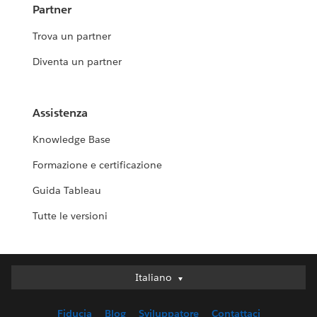
Partner
Trova un partner
Diventa un partner
Assistenza
Knowledge Base
Formazione e certificazione
Guida Tableau
Tutte le versioni
Italiano
Italiano
Deutsch
Fiducia
Blog
Sviluppatore
Contattaci
English (UK)