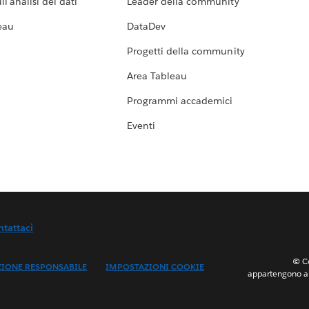
l'analisi dei dati
Leader della community
eau
DataDev
Progetti della community
Area Tableau
Programmi accademici
Eventi
ntattaci
© Co
ZIONE RESPONSABILE
IMPOSTAZIONI COOKIE
appartengono ai 