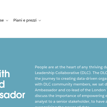
rse
Piani e prezzi
e dei clienti
navigation for Soluzioni
Toggle sub-navigation for Risorse
Toggle sub-navigation for Piani e prezzi
People are at the heart of any thriving d
ith
Leadership Collaborative (DLC). The DL
the journey to creating data-driven orga
d
with DLC community members, we sat d
Ambassador and co-lead of the London 
sador
discuss the importance of empowering e
analyst to a senior stakeholder, to have