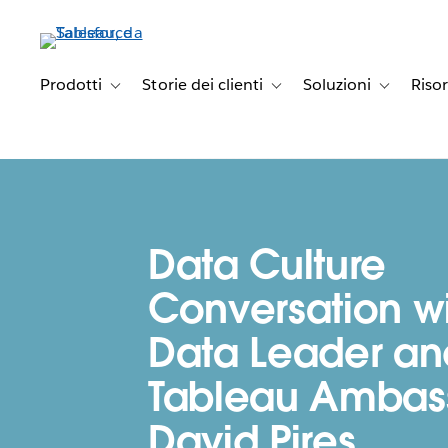
Passa
a
contenuto
principale
Prodotti
Storie dei clienti
Soluzioni
Riso
Toggle sub-navigation for Prodotti
Toggle sub-navigation for Stori
Toggle sub-
Data Culture
Conversation w
Data Leader an
Tableau Ambas
David Pires