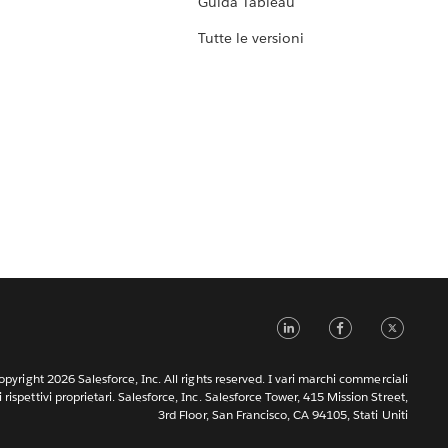
Guida Tableau
Tutte le versioni
LinkedIn
Faceb
Tw
pyright 2026 Salesforce, Inc. All rights reserved. I vari marchi commerciali
rispettivi proprietari. Salesforce, Inc. Salesforce Tower, 415 Mission Street,
3rd Floor, San Francisco, CA 94105, Stati Uniti