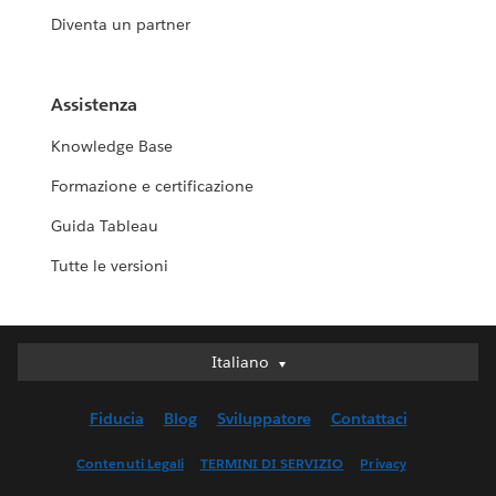
Diventa un partner
Assistenza
Knowledge Base
Formazione e certificazione
Guida Tableau
Tutte le versioni
Italiano
Italiano
Deutsch
Fiducia
Blog
Sviluppatore
Contattaci
English (UK)
English (US)
Contenuti Legali
TERMINI DI SERVIZIO
Privacy
Español