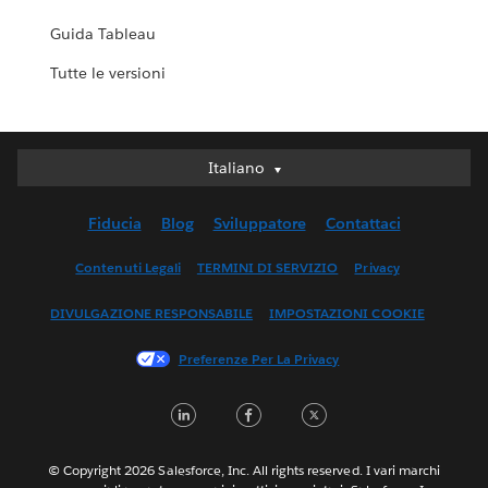
Guida Tableau
Tutte le versioni
Italiano
Italiano
Deutsch
Fiducia
Blog
Sviluppatore
Contattaci
English (UK)
English (US)
Contenuti Legali
TERMINI DI SERVIZIO
Privacy
Español
DIVULGAZIONE RESPONSABILE
IMPOSTAZIONI COOKIE
Français (Canada)
Français (France)
Preferenze Per La Privacy
日本語
LinkedIn
Facebook
Twitter
한국어
Nederlands
Português
© Copyright 2026 Salesforce, Inc. All rights reserved. I vari marchi