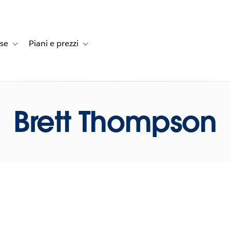
rse
Piani e prezzi
e dei clienti
navigation for Soluzioni
Toggle sub-navigation for Risorse
Toggle sub-navigation for Piani e prezzi
Brett Thompson