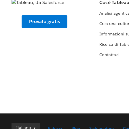
Cos'è Tablea
Analisi agentic
Provalo gratis
Crea una cultur
Informazioni sul
Ricerca di Tabl
Contattaci
Italiano
Italiano
Fiducia
Blog
Sviluppatore
Co