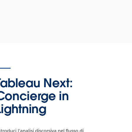
Tableau Next:
Concierge in
Lightning
troduci l'analisi discorsiva nel flusso di