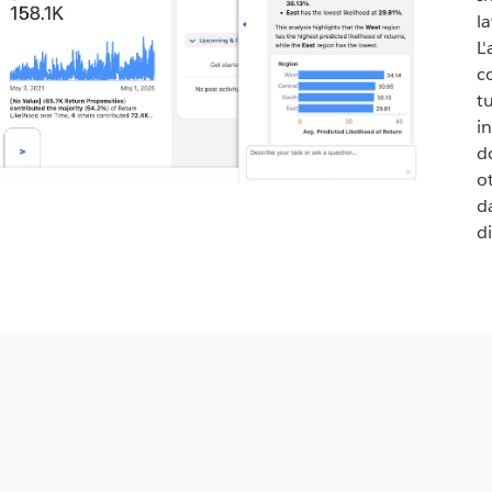
l
L
co
t
i
d
o
d
d