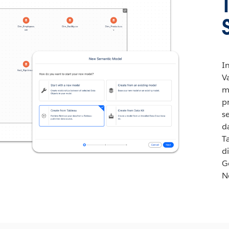
In
Va
mi
p
s
da
T
d
G
N