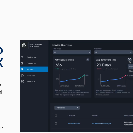
o
K
n
pi
le