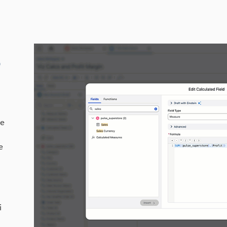
e
le
e
i