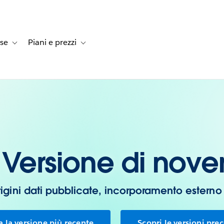
rse
Piani e prezzi
e dei clienti
navigation for Soluzioni
Toggle sub-navigation for Risorse
Toggle sub-navigation for Piani e prezzi
 Versione di nov
igini dati pubblicate, incorporamento esterno
a la versione più recente
Scopri le versioni pre