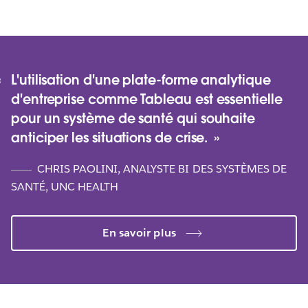
L'utilisation d'une plate-forme analytique
d'entreprise comme Tableau est essentielle
pour un système de santé qui souhaite
anticiper les situations de crise.
CHRIS PAOLINI, ANALYSTE BI DES SYSTÈMES DE
SANTÉ, UNC HEALTH
Prestataire de santé innovant avec
stratégie de produits professionnels pour
l’analyse des prestataires
En savoir plus
Stanford Health Care : Améliorer
l’expérience des patients grâce à
Découvrez comment Intermountain Healthcare a
l’analytique
entièrement revu sa stratégie data et donné à son
équipe les moyens de proposer des produits centrés
Découvrez comment l’équipe de Stanford Health Care
sur l’humain et de combler les inégalités en matière de