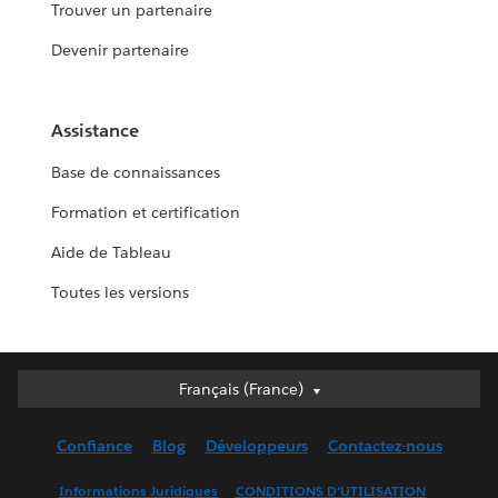
Trouver un partenaire
Devenir partenaire
Assistance
Base de connaissances
Formation et certification
Aide de Tableau
Toutes les versions
Français (France)
Français (France)
Deutsch
Confiance
Blog
Développeurs
Contactez-nous
English (UK)
English (US)
Informations Juridiques
CONDITIONS D'UTILISATION