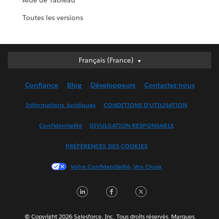
Aide de Tableau
Toutes les versions
Français (France)
Français (France)
Deutsch
Confiance
Blog
Développeurs
Contactez-nous
English (UK)
English (US)
Informations Juridiques
CONDITIONS D'UTILISATION
Español
Confidentialité
DIVULGATION RESPONSABLE
Français (Canada)
Italiano
PRÉFÉRENCES DES COOKIES
日本語
Votre Confidentialité, Vos Choix
한국어
Nederlands
LinkedIn
Facebook
Twitter
Português
Svenska
© Copyright 2026 Salesforce, Inc. Tous droits réservés. Marques